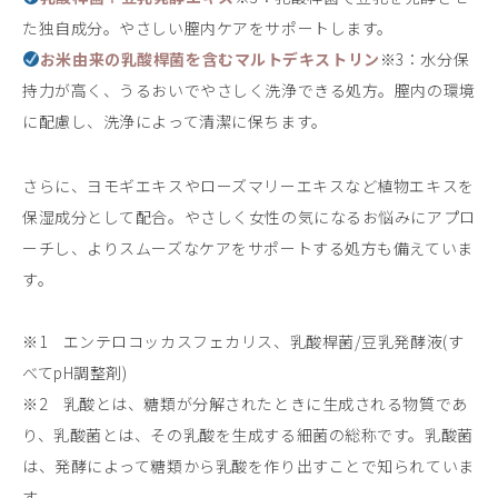
た独自成分。やさしい膣内ケアをサポートします。
お米由来の乳酸桿菌を含むマルトデキストリン
※3：水分保
持力が高く、うるおいでやさしく洗浄できる処方。膣内の環境
に配慮し、洗浄によって清潔に保ちます。
さらに、ヨモギエキスやローズマリーエキスなど植物エキスを
保湿成分として配合。やさしく女性の気になるお悩みにアプロ
ーチし、よりスムーズなケアをサポートする処方も備えていま
す。
※1 エンテロコッカスフェカリス、乳酸桿菌/豆乳発酵液(す
べてpH調整剤)
※2 乳酸とは、糖類が分解されたときに生成される物質であ
り、乳酸菌とは、その乳酸を生成する細菌の総称です。乳酸菌
は、発酵によって糖類から乳酸を作り出すことで知られていま
す。