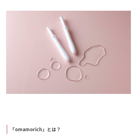
「omamorich」とは？