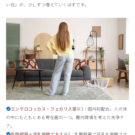
い日」が、少しずつ増えていくはずです。
エンテロコッカス・フェカリス菌
※3：国内初配合。人の体
の中にもともとある常在菌の一つ。膣内環境を考えた洗浄ケ
ア。
乳酸桿菌＋豆乳発酵エキス
※3：乳酸桿菌で豆乳を発酵させ