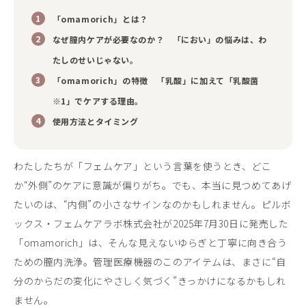
「omamorich」とは？
なぜ膣内ケアが必要なのか？ 「におい」の悩みは、わ
たしのせいじゃない。
「omamorich」の特徴 「乳酸」に加えて「乳酸菌
※1」でケアする理由。
使用方法とタイミング
わたしたちが「フェムケア」という言葉を使うとき、どこ
か“外側”のケアに意識が偏りがち。でも、本当に見つめてあげ
たいのは、“内側”の小さなサインなのかもしれません。ピルボ
ックス・フェムケアラボ株式会社が2025年7月30日に発売した
「omamorich」は、そんな見えないゆらぎと丁寧に向き合う
ための膣内洗浄。管理医療機器のこのアイテムは、まさに“自
分のからだの変化にやさしく気づく”きっかけになるかもしれ
ません。