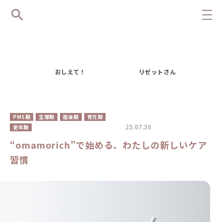
おしえて！
リゼットさん
PMS期
生理期
産後期
育児期
25.07.30
更年期
“omamorich”で始める、わたしの新しいケア
習慣