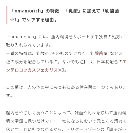
「omamorich」の特徴 「乳酸」に加えて「乳酸菌
※1」でケアする理由。
「omamorich」には、膣内環境をサポートする独自の処方が
取り入れられています。
一番の特徴は、乳酸※2そのものではなく、
乳酸菌
※1など３
種の成分を配合している点。なかでも注目は、日本初配合の
エ
ンテロコッカスフェカ
リ
ス
※3。
この菌は、人の体の中にもともとある常在菌の一つでもありま
す。
膣内をやさしく洗うことによって、雑菌や汚れを除いて膣内環
境を清潔に保つだけでなく、気になるにおいの元となる汚れを
落とすことにもつながるから、デリケートゾーンの「調子がい