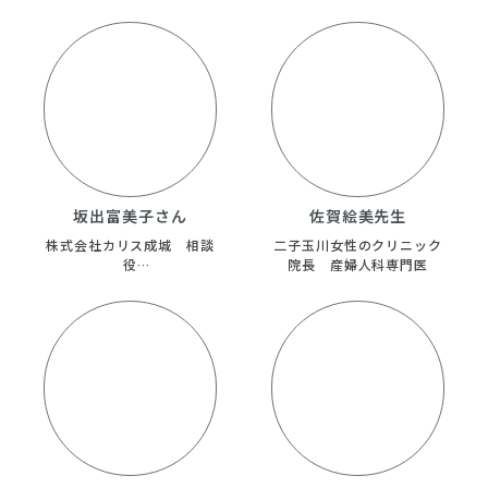
坂出富美子さん
佐賀絵美先生
株式会社カリス成城 相談
二子玉川女性のクリニック
役
院長 産婦人科専門医
ﾊｰﾌﾞｽｸｰﾙ
MegumiHerbal 代表
NPO・ｼﾞｬﾊﾟﾝﾊｰﾌﾞｿｻｴﾃｨ
ｰ 参与