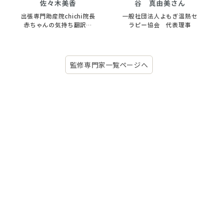
佐々木美香
谷 真由美さん
出張専門助産院chichi院長
一般社団法人よもぎ温熱セ
赤ちゃんの気持ち翻訳家
ラピー協会 代表理事
母乳と育児専門助産師
監修専門家一覧ページへ