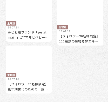
生理期
生理期
26.07.28
26.07.23
子ども服ブランド「petit
【フォロワー20名様限定】
main」が”ママとベビーの
111種類の植物発酵エキス
トータルケアサポート”を始
を体験！更年期世代のため
動！妊娠前だけじゃない。
の「腸活体験モニター」募
女性の未来の健康を考える
集。
【2026/07/30 無料セミナ
ー開催】
更年期
26.07.10
【フォロワー20名様限定】
更年期世代のための「腸活
体験モニター」募集。あな
たの”実感”が、次の女性の
力になる。