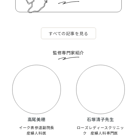
腰痛
嘔吐
つわり
頭痛
すべての記事を見る
婦人科
産婦人科
皮膚科
精神科
貧血
めまい
肌荒れ
発汗
監修専門家紹介
助産師
ほてり
冷え
高尾美穂
石塚清子先生
イーク表参道副院長
ローズレディースクリニッ
産婦人科医
ク 産婦人科専門医