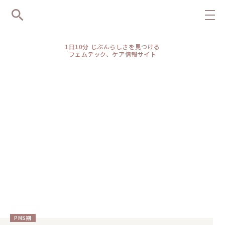
1日10分 じぶんらしさを見つける
フェムテック、ケア情報サイト
敏感感情
敏感感情
PMS期
（教えて、高尾美穂先生）女性のカラダの基礎知識：更年期セ
出産前に知っていて良かった！産後ママと赤ちゃんサポート・