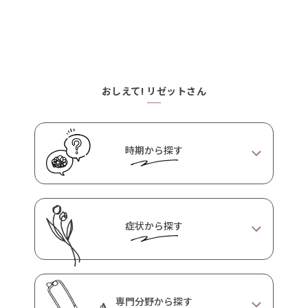
おしえて! リゼットさん
時期から探す
症状から探す
PMS期
生理期
妊活期
妊娠期
睡眠に関する症
身体の症状
心に関する症状
状
産後期
育児期
更年期
専門分野から探す