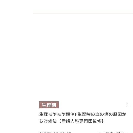
生理期
0
生理モヤモヤ解消! 生理時の血の塊の原因か
ら対処法【産婦人科専門医監修】