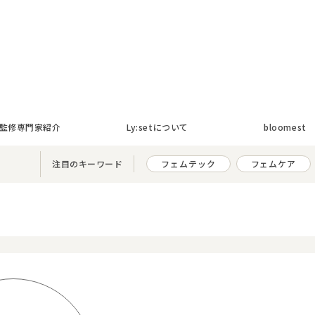
ト
監修専門家紹介
Ly:setについて
bloomest
注目のキーワード
フェムテック
フェムケア