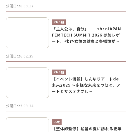
公開日:26.03.12
PMS期
「主人公は、自分」──<br>JAPAN
FEMTECH SUMMIT 2026 参加レポ
ート。<br>女性の健康と多様性が社
会を動かす日
公開日:26.02.25
PMS期
【イベント情報】しんゆりアートde
未来2025 ～多様な未来をつむぐ、ア
ートとサステナブル～
公開日:25.09.24
不眠
【整体師監修】猛暑の夏に訪れる更年