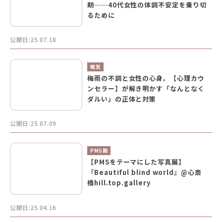
期──40代女性の体調不安定を乗り切
るために
公開日:25.07.18
眠気
梅雨の不調と女性の心身。【心理カウ
ンセラー】が解き明かす「なんとなく
ダルい」の正体と対策
公開日:25.07.09
PMS期
【PMSをテーマにした写真展】
『Beautiful blind world』@心斎
橋hill.top.gallery
公開日:25.04.16