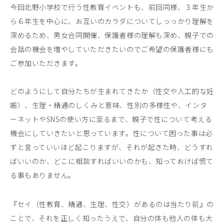
今回北野小学校で行う性教育イベントも、前回同様、３年生か
ら６年生を中心に、お互いのカラダについてしっっかり理解を
深めるため、男女合同開催、保護者様の理解も深め、親子での
会話の機会を増やしていただきたいのでご希望の保護者様にも
ご参加いただきます。
どのようにして自分たちが生まれてきたか（性交や人工的な妊
娠）、生理・精通のしくみと意味、性別の多様性や、インタ
ーネットやSNSの使い方に至るまで、親子で性について考える
機会にしていきたいと思っています。性について困った事は必
ずと言っていいほど起こりますが、それが起きた時、どうすれ
ばいいのか、どこに相談すればいいのかも、知っておけば慌て
る事もありません。
『セイ（性教育、精通、⽣理、性交）があるのは当たり前』の
ことで、それを正しく知ったうえで、自分の体も他⼈の体も⼤