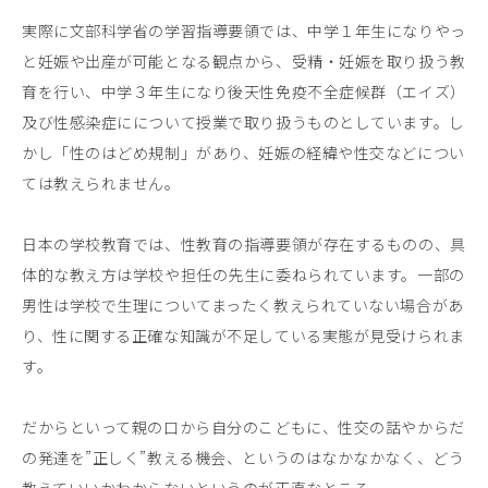
実際に文部科学省の学習指導要領では、中学１年生になりやっ
と妊娠や出産が可能となる観点から、受精・妊娠を取り扱う教
育を行い、中学３年生になり後天性免疫不全症候群（エイズ）
及び性感染症にについて授業で取り扱うものとしています。し
かし「性のはどめ規制」があり、妊娠の経緯や性交などについ
ては教えられません。
日本の学校教育では、性教育の指導要領が存在するものの、具
体的な教え方は学校や担任の先生に委ねられています。一部の
男性は学校で生理についてまったく教えられていない場合があ
り、性に関する正確な知識が不足している実態が見受けられま
す。
だからといって親の口から自分のこどもに、性交の話やからだ
の発達を”正しく”教える機会、というのはなかなかなく、どう
教えていいかわからないというのが正直なところ。