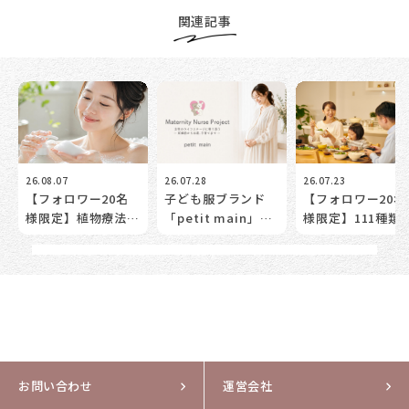
関連記事
26.08.07
26.07.28
26.07.23
【フォロワー20名
子ども服ブランド
【フォロワー20名
様限定】植物療法
「petit main」
様限定】111種類
士・森田敦子先生監
が”ママとベビーの
植物発酵エキスを
修「アンティーム
トータルケアサポー
験！更年期世代の
ウォッシュ」で”洗
ト”を始動！妊娠前
めの「腸活体験モ
う”ことから始める
だけじゃない。女性
ター」募集。
デリケートゾーンケ
の未来の健康を考え
ア体験モニター募集
る【2026/07/30
無料セミナー開催】
お問い合わせ
運営会社