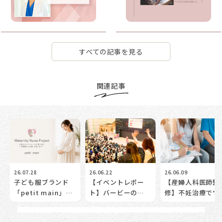
すべての記事を見る
関連記事
26.07.28
26.06.22
26.06.09
子ども服ブランド
【イベントレポー
【産婦人科医師監
「petit main」
ト】バービーの
修】不妊治療で“
が”ママとベビーの
bloomestプロジェ
きること・できな
トータルケアサポー
クト in 光が丘
こと”って？― あ