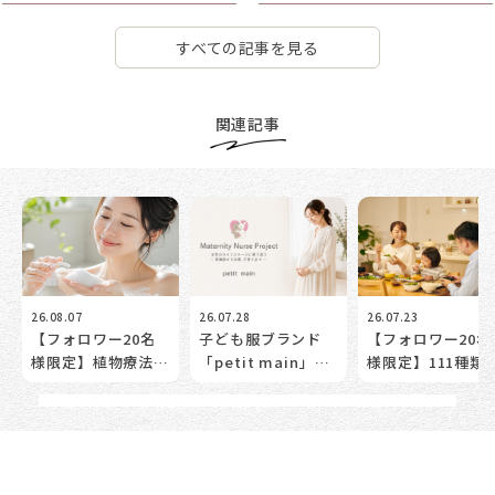
すべての記事を見る
関連記事
26.08.07
26.07.28
26.07.23
【フォロワー20名
子ども服ブランド
【フォロワー20名
様限定】植物療法
「petit main」
様限定】111種類
士・森田敦子先生監
が”ママとベビーの
植物発酵エキスを
修「アンティーム
トータルケアサポー
験！更年期世代の
ウォッシュ」で”洗
ト”を始動！妊娠前
めの「腸活体験モ
う”ことから始める
だけじゃない。女性
ター」募集。
デリケートゾーンケ
の未来の健康を考え