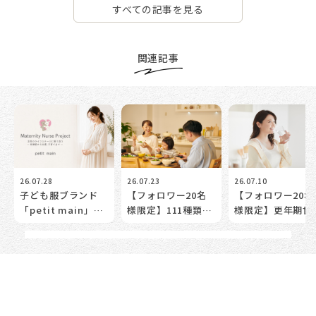
すべての記事を見る
関連記事
26.07.28
26.07.23
26.07.10
子ども服ブランド
【フォロワー20名
【フォロワー20名
「petit main」
様限定】111種類の
様限定】更年期世
が”ママとベビーの
植物発酵エキスを体
のための「腸活体
トータルケアサポー
験！更年期世代のた
モニター」募集。
ト”を始動！妊娠前
めの「腸活体験モニ
なたの”実感”が、
だけじゃない。女性
ター」募集。
次の女性の力にな
の未来の健康を考え
る。
る【2026/07/30
無料セミナー開催】