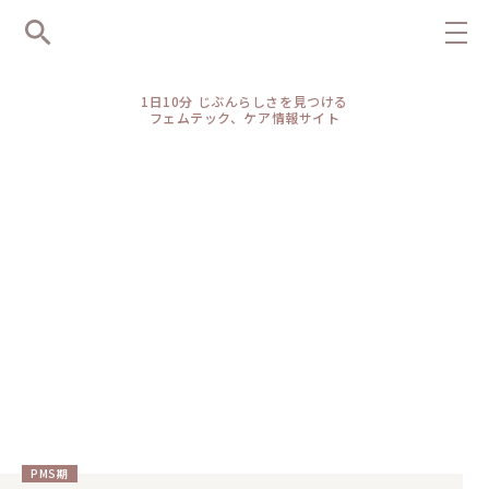
1日10分 じぶんらしさを見つける
フェムテック、ケア情報サイト
敏感感情
敏感感情
PMS期
（教えて、高尾美穂先生）女性のカラダの基礎知識：更年期セ
出産前に知っていて良かった！産後ママと赤ちゃんサポート・