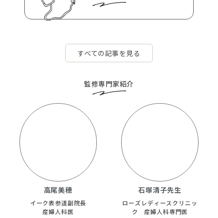
腰痛
嘔吐
つわり
頭痛
すべての記事を見る
婦人科
産婦人科
皮膚科
精神科
貧血
めまい
肌荒れ
発汗
監修専門家紹介
助産師
ほてり
冷え
高尾美穂
石塚清子先生
イーク表参道副院長
ローズレディースクリニッ
産婦人科医
ク 産婦人科専門医