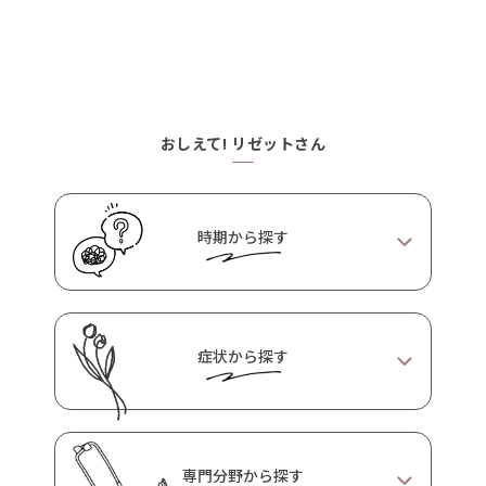
おしえて! リゼットさん
時期から探す
症状から探す
PMS期
生理期
妊活期
妊娠期
睡眠に関する症
身体の症状
心に関する症状
状
産後期
育児期
更年期
専門分野から探す