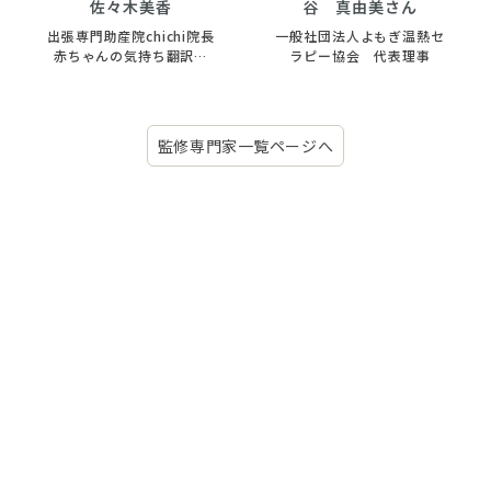
佐々木美香
谷 真由美さん
出張専門助産院chichi院長
一般社団法人よもぎ温熱セ
赤ちゃんの気持ち翻訳家
ラピー協会 代表理事
母乳と育児専門助産師
監修専門家一覧ページへ