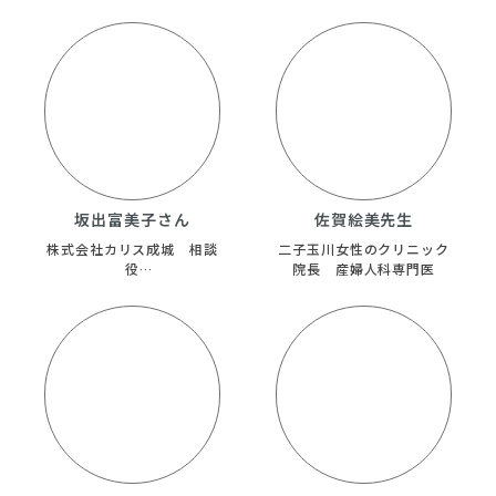
坂出富美子さん
佐賀絵美先生
株式会社カリス成城 相談
二子玉川女性のクリニック
役
院長 産婦人科専門医
ﾊｰﾌﾞｽｸｰﾙ
MegumiHerbal 代表
NPO・ｼﾞｬﾊﾟﾝﾊｰﾌﾞｿｻｴﾃｨ
ｰ 参与