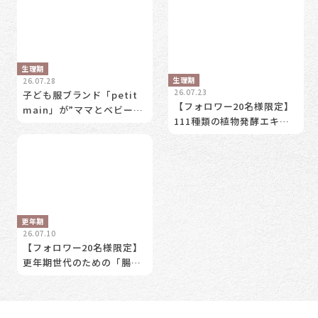
生理期
生理期
26.07.28
26.07.23
子ども服ブランド「petit
【フォロワー20名様限定】
main」が”ママとベビーの
111種類の植物発酵エキス
トータルケアサポート”を始
を体験！更年期世代のため
動！妊娠前だけじゃない。
の「腸活体験モニター」募
女性の未来の健康を考える
集。
【2026/07/30 無料セミナ
ー開催】
更年期
26.07.10
【フォロワー20名様限定】
更年期世代のための「腸活
体験モニター」募集。あな
たの”実感”が、次の女性の
力になる。